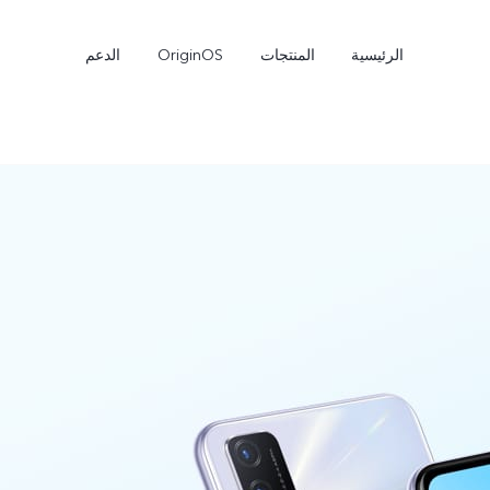
الرئيسية
المنتجات
OriginOS
الدعم
Y27s
Y04
جديد