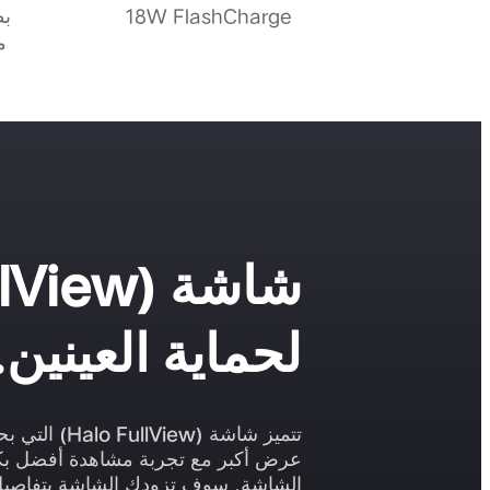
18W FlashCharge
م
شاشة
llView)
لحماية العينين.
تتميز شاشة (Halo FullView) التي بحجم 6.51 بوصة بأنها طولية وذات نسبة عرض إلى ارتفاع 20:9 ودقة +HD
الشاشة. سوف تزودك الشاشة بتفاصيل أو