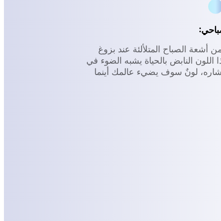
باحي:
 أشعة الصباح المتلألئة عند بزوغ
ا اللون النابض بالحياة يشبه الضوء في
شاره، لونٌ سوف يضيء عالمك أينما