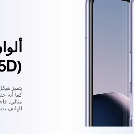
ألوا
(2.5D)
كما أنه خف
مثالي. فاخت
للهاتف يضف