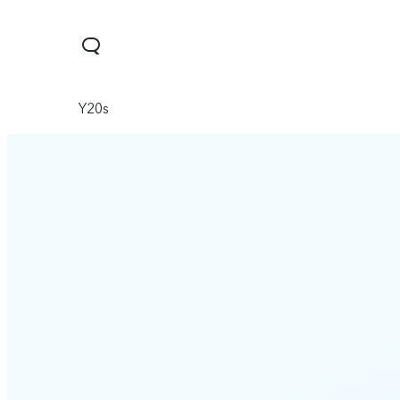
Y20s
Y03
Y18