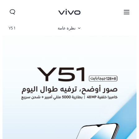
نظرة عامة
Y51
مواصفات المنتج
Lebanon | حدد البلد/المنطقة