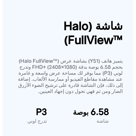
شاشة (Halo
FullView™‎)
يتميز هاتف (Y51) بشاشة عرض (Halo FullView™‎)
بحجم 6.58 بوصة بدقة FHD+ (2408×1080) وتدرج
لوني (P3) مما يوفر لك مساحة عرض واسعة و غامرة
عند مشاهدة مقاطع الفيديو أو ممارسة الألعاب. إضافة
إلى ذلك، فإن الشاشة قادرة على ترشيح الضوء الأزرق
الضار ومن ثم فهي تحول دون إجهاد العينين.
P3
6.58
بوصة
شاشة
تدرج لوني