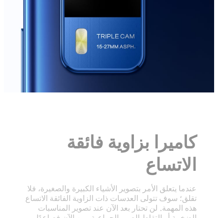
كاميرا بزاوية فائقة
الاتساع
عندما يتعلق الأمر بتصوير الأشياء الكبيرة والصغيرة، فلا
تقلق؛ سوف تتولى العدسات ذات الزاوية الفائقة الاتساع
هذه المهمة. لن تحتار بعد الآن عند تصوير المناسبات
الضخمة أو التقاط الصور الجماعية. من الآن فصاعدًا