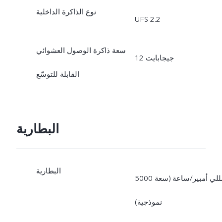
الفعلية المتوفرة أقل من 256
نوع الذاكرة الداخلية
UFS 2.2
جيجابايت بسبب تخزين نظام
التشغيل والتطبيقات المثبتة
سعة ذاكرة الوصول العشوائي
12 جيجابايت
مسبقًا.
القابلة للتوسّع
البطارية
البطارية
5000 مللي أمبير/ساعة (سعة
نموذجية)