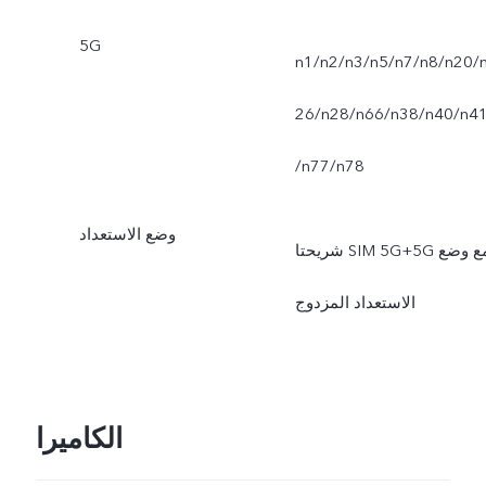
5G
n1/n2/n3/n5/n7/n8/n20/
26/n28/n66/n38/n40/n4
/n77/n78
وضع الاستعداد
شريحتا SIM 5G+5G مع وضع
الاستعداد المزدوج
الكاميرا