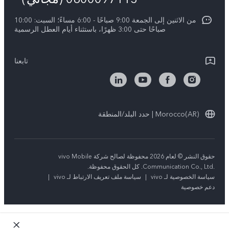
Y21d
تحديثات النظام
من الاثنين إلى الجمعة 9:00 صباحًا - 6:00 مساءً؛ السبت: 10:00
الاستدامة
Y04
صباحًا حتى 3:00 ظهرًا، باستثناء أيام العطل الرسمية
توجيهات بشأن ضمان vivo
مركز الخصوصية لدى vivo
كل الموديلات
بيان الخصوصية بشأن خدمة العملاء
تابعنا
Morocco(AR) | حدد البلد/المنطقة
حقوق النشر © لعام 2026 محفوظة لصالح شركة vivo Mobile
Communication Co., Ltd.‎. كل الحقوق محفوظة.
سياسة الخصوصية لـ vivo
|
سياسة ملف تعريف الارتباط لـ vivo
|
دعم خصوصية