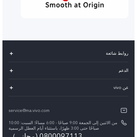
روابط شائعة
Y05
الدعم
Y31d
أسئلة تهمك
عن vivo
V70 FE
مركز الخدمة
معلومات عن الشركة
V60 Lite
Funtouch OS
service@ma.vivo.com
الأخبار
V40
مصادقة IMEI
من الاثنين إلى الجمعة 9:00 صباحًا - 6:00 مساءً؛ السبت: 10:00
الإشعارات القانونية
Y29
صباحًا حتى 3:00 ظهرًا، باستثناء أيام العطل الرسمية
اسعار قطع الغيار
0800097113 (مجاني）
نبذة عنا