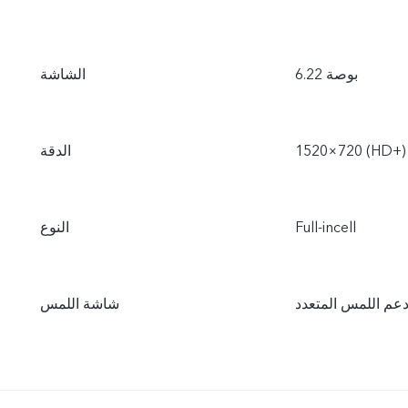
الشاشة
1520×720 (HD+‎)
الدقة
Full-incell
النوع
عم اللمس المتعدد
شاشة اللمس