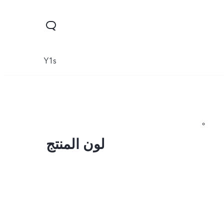
Y1s
لون المنتج
Y04