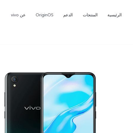
الرئيسية
المنتجات
الدعم
OriginOS
عن vivo
V60 Lite
Y31d
جديد