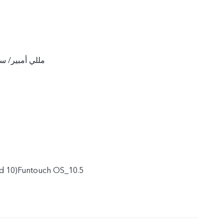
4030 مللي أمبير/
(مبني على 0)Funtouch OS_10.5