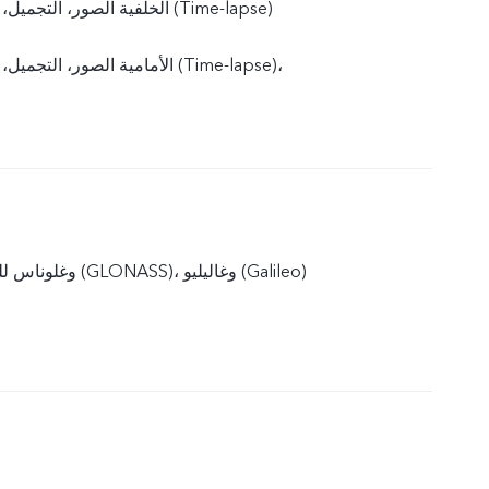
الخلفية الصور، التجميل، الفيديو، التايم لابس (Time-lapse)
الأمامية الصور، التجميل، الفيديو، التايم لابس (Time-lapse)،
نظام جي بي إس (GPS)، ونظام بايدو للملاحة (BeiDou)، وغلوناس للملاحة (GLONASS)، وغاليليو (Galileo)