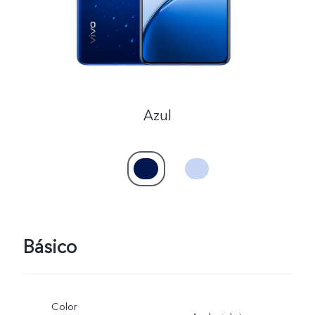
México | Seleccione país/región
Azul
Básico
Color