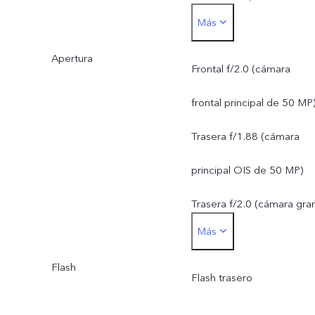
Más
Cámara trasera:
Apertura
Cámara principal de
Frontal f/2.0 (cámara
50 MP: OIS; f/1.88; FOV
frontal principal de 50 MP
de 84°; lente 6P
Trasera f/1.88 (cámara
Lente gran angular de
principal OIS de 50 MP)
50 MP: enfoque
Trasera f/2.0 (cámara gra
Más
automático; f/2.0; FOV d
angular de 50 MP)
119,4°; lente de 5P
Flash
Flash trasero