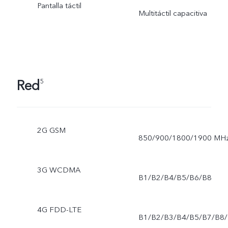
Pantalla táctil
Multitáctil capacitiva
Red
5
2G GSM
850/900/1800/1900 MH
3G WCDMA
B1/B2/B4/B5/B6/B8
4G FDD-LTE
B1/B2/B3/B4/B5/B7/B8/