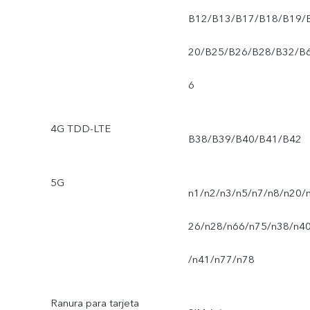
B12/B13/B17/B18/B19/
20/B25/B26/B28/B32/B
6
4G TDD-LTE
B38/B39/B40/B41/B42
5G
n1/n2/n3/n5/n7/n8/n20/
26/n28/n66/n75/n38/n4
/n41/n77/n78
Ranura para tarjeta