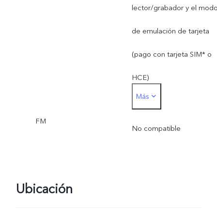
lector/grabador y el mod
de emulación de tarjeta
(pago con tarjeta SIM* o
HCE)
Más
* La tarjeta SIM que se
FM
utiliza para el pago con
No compatible
tarjeta SIM solo se puede
insertar en la ranura para
Ubicación
tarjeta SIM 1