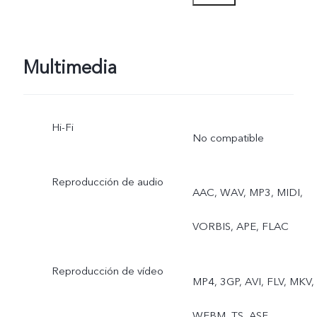
Foto, Retrato, Noche,
Video, Micro película, Alta
Multimedia
resolución, Panorama,
Hi-Fi
Documento Ultra HD,
No compatible
Cámara lenta, Cámara
Reproducción de audio
AAC, WAV, MP3, MIDI,
rápida, Superluna, Astro,
VORBIS, APE, FLAC
Pro, Instantánea, Comida,
Vista doble, Foto en vivo
Reproducción de vídeo
MP4, 3GP, AVI, FLV, MKV,
Cámara trasera gran
WEBM, TS, ASF