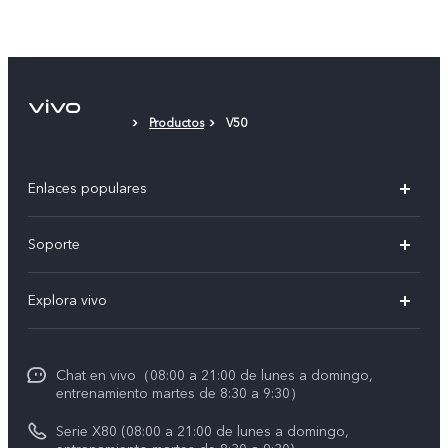
Productos
V50
Enlaces populares
X300 Pro
Soporte
V60 Lite 5G
T&C v.safe
Explora vivo
Y29
Funtouch OS
Noticias
Y05
Centro de servicio
Chat en vivo（08:00 a 21:00 de lunes a domingo,
La vida en vivo
entrenamiento martes de 8:30 a 9:30）
Autenticación de IMEI
Acerca de nosotros
Serie X80 (08:00 a 21:00 de lunes a domingo,
Consulta el Precio de los Repuestos