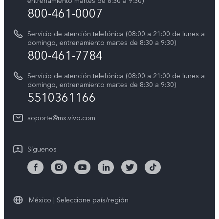
entrenamiento martes de 8:30 a 9:30)
Avisos legales
800-461-0007
Manual de usuario
Sostenibilidad
Servicio de atención telefónica (08:00 a 21:00 de lunes a
Actualización del sistema
domingo, entrenamiento martes de 8:30 a 9:30)
Centro de privacidad de vivo
800-461-7784
Instrucciones de la garantía de vivo
Accesibilidad
Servicio de atención telefónica (08:00 a 21:00 de lunes a
domingo, entrenamiento martes de 8:30 a 9:30)
T&C X300 Pro
5510361166
T&C Playera Telcel
soporte@mx.vivo.com
T&C PREVENTA X300
#vivoElFútbol
Síguenos
T&C #vivoElFútbol
México | Seleccione país/región