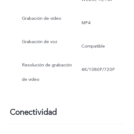
angular: Foto, Noche,
Grabación de vídeo
Video, Cámara rápida,
MP4
Profesional, Alta
Grabación de voz
Compatible
resolución, Documento
Ultra HD
Resolución de grabación
4K/1080P/720P
de video
Conectividad