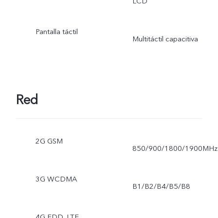
LCD
Pantalla táctil
Multitáctil capacitiva
Red
2G GSM
850/900/1800/1900MHz
3G WCDMA
B1/B2/B4/B5/B8
4G FDD_LTE