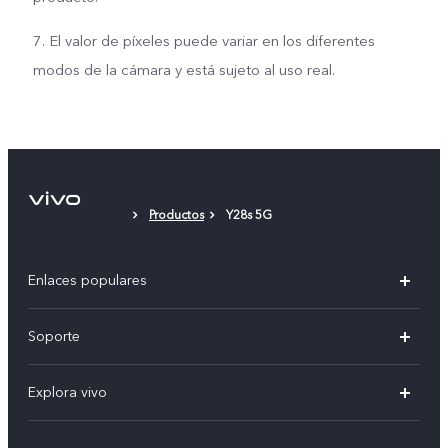
7. El valor de píxeles puede variar en los diferentes
modos de la cámara y está sujeto al uso real.
Productos
Y28s 5G
Enlaces populares
V50
Soporte
V60 Lite 5G
Funtouch OS
Explora vivo
Y39 5G
Centro de servicio
Noticias