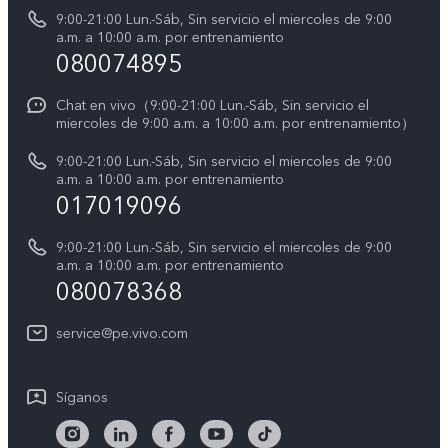
Autenticación de IMEI
9:00-21:00 Lun.-Sáb, Sin servicio el miercoles de 9:00
La vida en vivo
a.m. a 10:00 a.m. por entrenamiento
Consulta el Precio de los Repuestos
080074895
Avisos legales
Actualización del sistema
Acerca de nosotros
Chat en vivo（9:00-21:00 Lun.-Sáb, Sin servicio el
miercoles de 9:00 a.m. a 10:00 a.m. por entrenamiento）
Manual del usuario
Sostenibilidad
9:00-21:00 Lun.-Sáb, Sin servicio el miercoles de 9:00
Progreso de la reparación
a.m. a 10:00 a.m. por entrenamiento
Centro de privacidad de vivo
017019096
Instrucciones de la garantía de vivo
Accesibilidad
9:00-21:00 Lun.-Sáb, Sin servicio el miercoles de 9:00
Declaración de privacidad de vivo
a.m. a 10:00 a.m. por entrenamiento
080078368
service@pe.vivo.com
Síganos