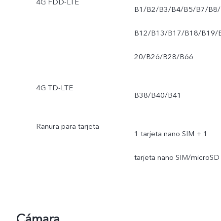
4G FDD-LTE
B1/B2/B3/B4/B5/B7/B8/
B12/B13/B17/B18/B19/
20/B26/B28/B66
4G TD-LTE
B38/B40/B41
Ranura para tarjeta
1 tarjeta nano SIM + 1
tarjeta nano SIM/microSD
Cámara