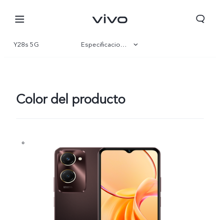
Y28s 5G
Especificaciones
Visión general
Galería
Color del producto
Perú | Seleccione país/región