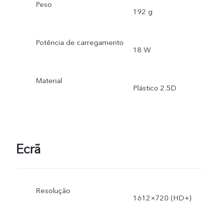
Peso
192 g
Potência de carregamento
18 W
Material
Plástico 2.5D
Ecrã
Resolução
1612×720 (HD+)