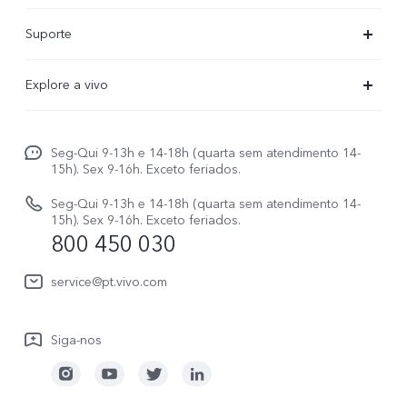
X300 Ultra
Suporte
X300 FE
Centro de serviço
Explore a vivo
X300Pro
Autenticação com IMEI
Informações
X300
Atualização do sistema
Seg-Qui 9-13h e 14-18h (quarta sem atendimento 14-
Carreiras ao vivo
V70
15h). Sex 9-16h. Exceto feriados.
Manual do utilizador
Avisos legais
V70 FE
Seg-Qui 9-13h e 14-18h (quarta sem atendimento 14-
Atualizar registo
15h). Sex 9-16h. Exceto feriados.
Sobre nós
800 450 030
Watch GT 2
Política de garantia
Sustentabilidade
service@pt.vivo.com
Centro de privacidade da vivo
Siga-nos