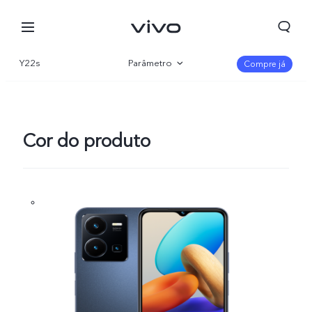
Y22s
Parâmetro
Compre já
Visão geral
Galeria
Cor do produto
Portugal | Selecionar país/região