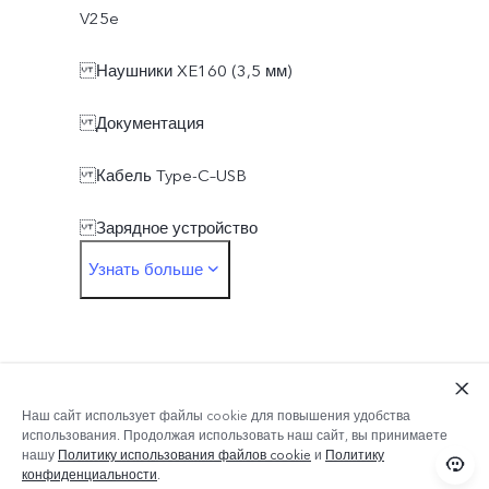
V25e
Наушники XE160 (3,5 мм)
Документация
Кабель Type-C–USB
Зарядное устройство
Узнать больше
Переходник для наушников Type-C — 3,5 мм
Скрепка для извлечения SIM-карты
Защитный чехол
Наш сайт использует файлы cookie для повышения удобства
Защитная плёнка (нанесена)
использования. Продолжая использовать наш сайт, вы принимаете
нашу
Политику использования файлов cookie
и
Политику
конфиденциальности
.