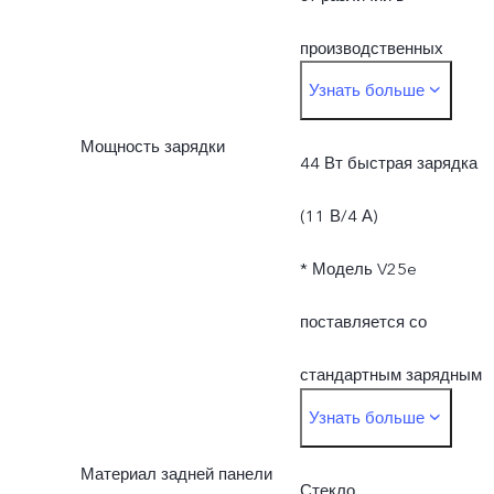
производственных
Узнать больше
процессах, способа
Мощность зарядки
измерения и
44 Вт быстрая зарядка
используемых
(11 В/4 А)
материалов.
* Модель V25e
поставляется со
стандартным зарядным
Узнать больше
устройством vivo (адапте
Материал задней панели
FlashCharge 11 В/4 А) и
Стекло