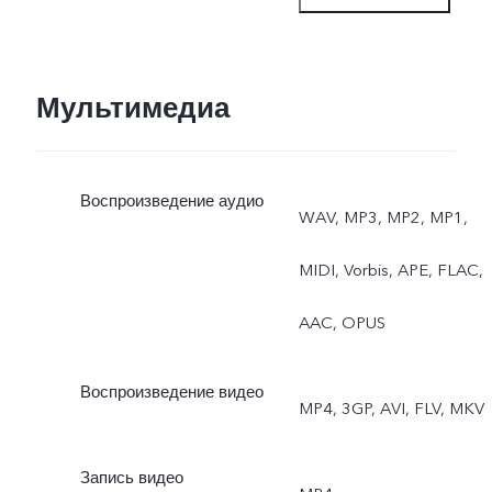
экспозиция, dual view
Основная: ночной
Мультимедиа
режим, портретный
Воспроизведение аудио
режим, фото, видео,
WAV, MP3, MP2, MP1,
высокое разрешение,
MIDI, Vorbis, APE, FLAC,
панорама, живое фото,
AAC, OPUS
замедленная съёмка,
Воспроизведение видео
MP4, 3GP, AVI, FLV, MKV
таймлапс,
профессиональный
Запись видео