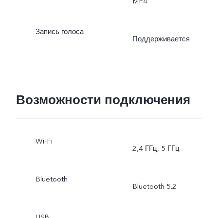
MP4
режим, стикеры в
Запись голоса
дополненной реальности
Поддерживается
видеоблог, документы,
двойная экспозиция, dual
Возможности подключения
view
Wi-Fi
2,4 ГГц, 5 ГГц
Bluetooth
Bluetooth 5.2
USB