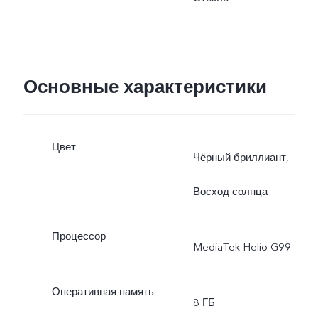
поддерживает зарядку с
мощностью до 44 Вт.
Основные характеристики
Фактическая мощность
зарядки динамически
Цвет
Чёрный бриллиант,
регулируется с учетом
Восход солнца
реальных условий и
зависит от характера
Процессор
MediaTek Helio G99
использования.
Оперативная память
8 ГБ