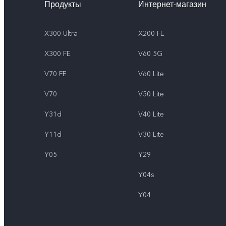
Продукты
Интернет-магазин
X300 Ultra
X200 FE
X300 FE
V60 5G
V70 FE
V60 Lite
V70
V50 Lite
Y31d
V40 Lite
Y11d
V30 Lite
Y05
Y29
Y04s
Y04