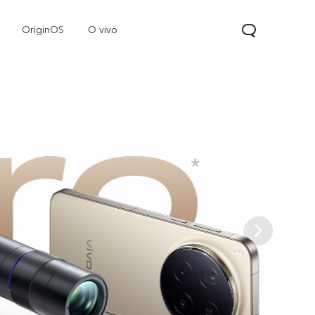
OriginOS
O vivo
V70
Y31d
Новинка