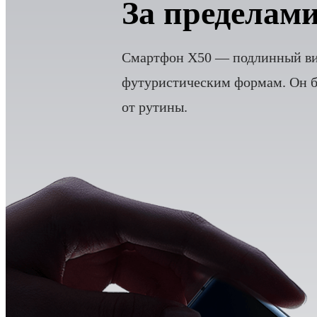
За пределам
Смартфон X50 — подлинный виз
футуристическим формам. Он бу
от рутины.