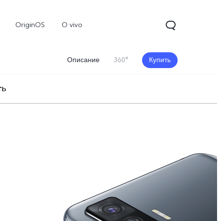
OriginOS
O vivo
Описание
360°
Купить
ть