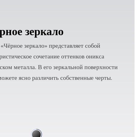
бесно-голубой
рное зеркало
сно-голубая расцветка переливается
 «Чёрное зеркало» представляет собой
еством оттенков и пробуждает ассоциации
ристическое сочетание оттенков оникса
стым кислородом. Гладкая поверхность
еском металла. В его зеркальной поверхности
тфона играет со светом подобно опалу.
можете ясно различить собственные черты.
лотистых лучах солнца этот цвет излучает
о и энергию, поднимает настроение
иносит душевное спокойствие.