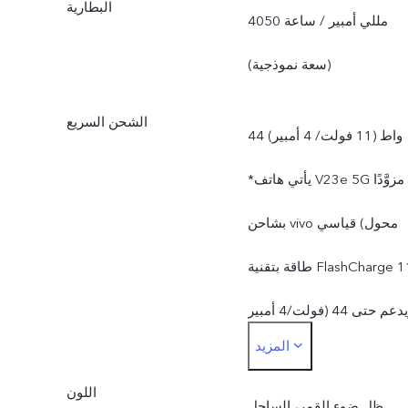
البطارية
*تكون سعة الذاكرة الداخلية
4050 مللي أمبير / ساعة
المتاحة فعليًا أقل من 128
(سعة نموذجية)
جيجابيت نتيجة لتخزين نظام
الشحن السريع
44 واط (11 فولت/ 4 أمبير)
التشغيل والتطبيقات المثبتة
*يأتي هاتف V23e 5G مزوَّدًا
مسبقًا.
بشاحن vivo قياسي (محول
طاقة بتقنية FlashCharge 11
فولت/4 أمبير) ويدعم حتى 44
المزيد
واط. يتم تعديل قدرة الشحن
اللون
الفعلية بصورة ديناميكية
ظل ضوء القمر، الساحل