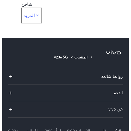
شاحن
المزيد
محول مقبس سماعة الأذن مقاس 3.5 مم
أداة إخراج البطاقات
حافظة الهاتف
المنتجات
V23e 5G
غشاء حماية (مثبت)
روابط شائعة
X300 Pro (New)
الدعم
X200 FE (New)
الاسئلة الشائعة
عن vivo
Y39 5G
مراكز الصيانة
معلومات عن الشركة
V50 5G
Funtouch OS