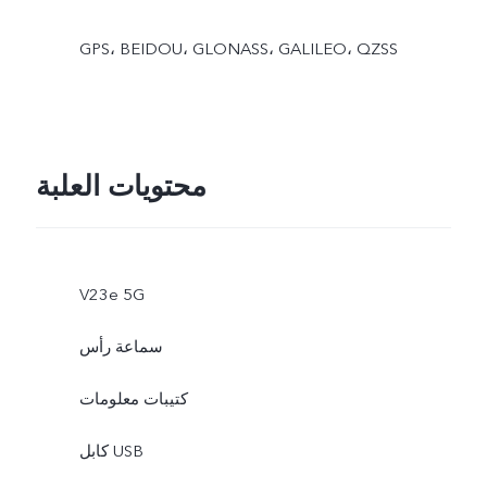
GPS، BEIDOU، GLONASS، GALILEO، QZSS
محتويات العلبة
V23e 5G
سماعة رأس
كتيبات معلومات
كابل USB