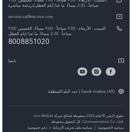
(السبت - الأربعاء : 9:00 صباحاً - 9:00 مساءً، الخميس: 9:00
الأخبار
Y04
صباحاً - 2:30 مساءً. ما عدا ايام العطل)دردشة مباشرة
مصادقة IMEI
الإشعارات القانونية
service.sa@me.vivo.com
V40 5G
أسعار قطع الغيار
نبذة عنا
السبت - الأربعاء : 9:00 صباحاً - 9:00 مساءً، الخميس: 9:00
V40 Lite 5G
تحديثات النظام
صباحاً - 2:30 مساءً. ما عدا ايام العطل
مركز الخصوصية لدى vivo
8008851020
كل الموديلات
تعلیمات الضمان
الاستدامة
بيان الخصوصية بشأن خدمة العملاء
تابعنا
الأخبار
تنزيل جداول LUT لاستعادة السجل
Saudi Arabia (AR) | حدد البلد/المنطقة
حقوق النشر © لعام 2026 محفوظة لصالح شركة vivo Mobile
Communication Co., Ltd.‎. كل الحقوق محفوظة.
سياسة الخصوصية
|
سياسة ملف تعريف الارتباط
|
دعم خصوصية