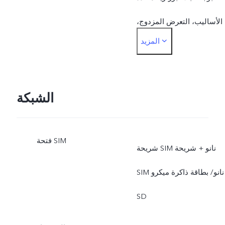
الأساليب، التعرض المزدوج،
المزيد
تجميل الوجه في الفيديو،
فيديو العرض المزدوج، حركة
بطيئة، الوضع عالي الدقة،
الشبكة
الصورة الحية، ملصقات AR،
فتحة SIM
بورتريه طبيعي
شريحة SIM نانو + شريحة
الخلفية: تبئير تلقائي للعين،
SIM نانو/ بطاقة ذاكرة ميكرو
الوضع الليلي، الوضع الليلي
SD
بزاوية واسعة للغاية، سوبر