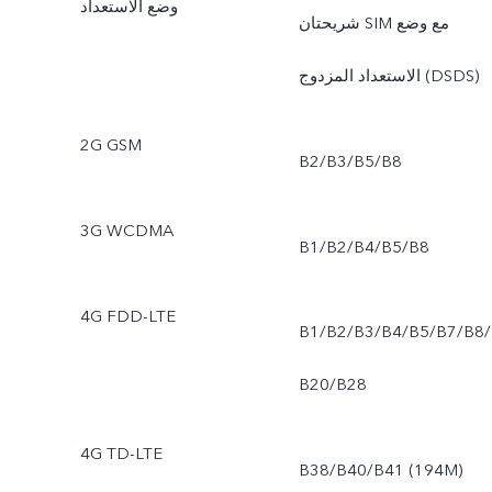
وضع الاستعداد
شريحتان SIM مع وضع
ماكرو، بورتريه بوضع البوكيه،
الاستعداد المزدوج (DSDS)
فلاتر البورتريه، بورتريه بوضع
لبوكيه المتوهج، الوضع عالي
2G GSM
B2/B3/B5/B8
الدقة، الصورة الحية،
3G WCDMA
ملصقات AR، حركة بطيئة،
B1/B2/B4/B5/B8
لتصوير الزمني، فيديو العرض
4G FDD-LTE
B1/B2/B3/B4/B5/B7/B8/
المزدوج، التعرض المزدوج،
B20/B28
لمستندات، بانوراما، التصوير
الاحترافي، مانع اهتزاز
4G TD-LTE
B38/B40/B41 (194M)