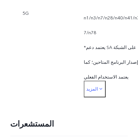
الكاميرا الفائق.
5G
n1/n3/n7/n28/n40/n41/n
7/n78
*يعتمد دعم SA على الشبكة
صدار البرنامج المتاحين؛ كما
يعتمد الاستخدام الفعلي
المزيد
لنطاق تردد الشبكة على
توفيره من قِبل مقدمي خدمة
الإنترنت المحليين.
المستشعرات