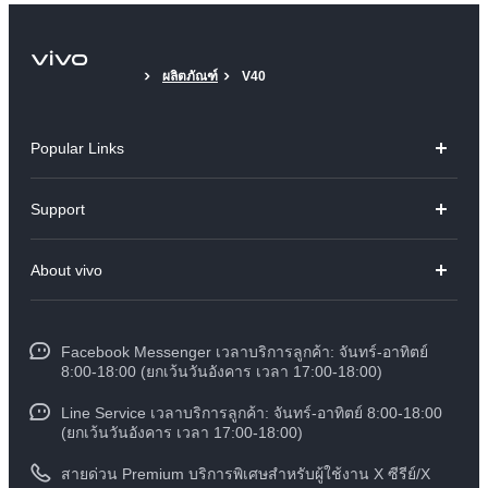
ผลิตภัณฑ์
V40
Popular Links
V70
Support
X300 Pro
คำถามที่พบบ่อย
About vivo
X300
ศูนย์บริการ
ข้อมูล
V60 Lite
Funtouch OS
Facebook Messenger เวลาบริการลูกค้า: จันทร์-อาทิตย์
ข้อมูลข่าว
Y31 5G
8:00-18:00 (ยกเว้นวันอังคาร เวลา 17:00-18:00)
อัพเดทระบบ
สมัครงานที่ vivo
Line Service เวลาบริการลูกค้า: จันทร์-อาทิตย์ 8:00-18:00
สอบถามเกี่ยวกับราคาอะไหล่
(ยกเว้นวันอังคาร เวลา 17:00-18:00)
ข้อกฏหมาย
การตรวจยืนยันหมายเลข IMEI
สายด่วน Premium บริการพิเศษสำหรับผู้ใช้งาน X ซีรีย์/X