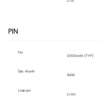
2TB
PIN
Pin
6500mAh (TYP)
Sạc nhanh
44W
Loại pin
Li-ion