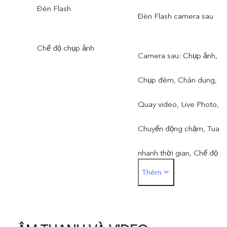
Đèn Flash
Đèn Flash camera sau
Chế độ chụp ảnh
Camera sau: Chụp ảnh,
Chụp đêm, Chân dung,
Quay video, Live Photo,
Chuyển động chậm, Tua
nhanh thời gian, Chế độ
Thêm
chuyên nghiệp, Toàn cảnh
Căn chỉnh tài liệu, Độ phân
giải cao 50 MP, Video hiển