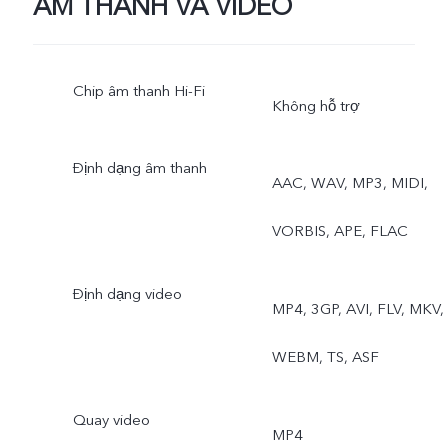
ÂM THANH VÀ VIDEO
thị kép
Chip âm thanh Hi-Fi
Camera trước: Chụp ảnh,
Không hỗ trợ
Chụp đêm, Chân dung,
Định dạng âm thanh
AAC, WAV, MP3, MIDI,
Quay video, Live Photo,
VORBIS, APE, FLAC
Video hiển thị kép
Định dạng video
MP4, 3GP, AVI, FLV, MKV,
WEBM, TS, ASF
Quay video
MP4