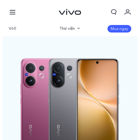
V60
Thư viện
Mua ngay
Tổng quan
Thông số