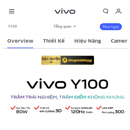
Y100
Tổng quan
Mua ngay
Thư viện
Overview
Thiết Kế
Hiệu Năng
Camer
Thông số