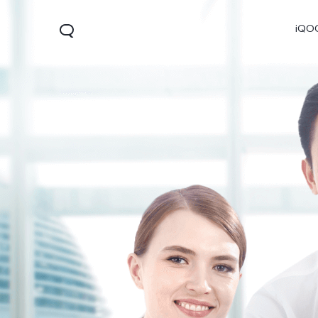
iQO
V60 Lite 5G
X300
X300
جديد
جديد