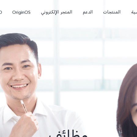
ية
المنتجات
الدعم
المتجر الإلكتروني
OriginOS
O
 Pro
V70 FE
V70
جديد