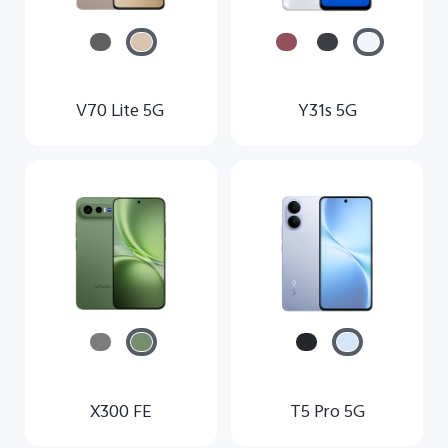
UAE(AR) | حدد البلد/المنطقة
V70 Lite 5G
Y31s 5G
X300 FE
T5 Pro 5G