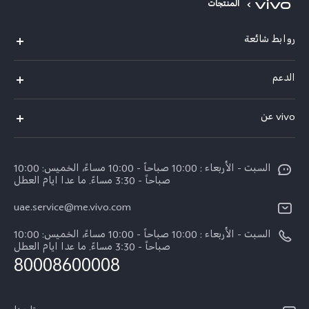
المنتجات
روابط شائعة
X300 Pro (New)
الدعم
X300 (New)
الاسئلة الشائعة
vivo عن
X200 FE (New)
مركز الخدمة
معلومات عن الشركة
V60
Funtouch OS
السبت - الأربعاء : 10:00 صباحاً - 10:00 مساءً، الخميس: 10:00
الأخبار
V60 Lite 5G
صباحاً - 3:30 مساءً. ما عدا ايام العطل
مصادقة IMEI
الإشعارات القانونية
uae.service@me.vivo.com
Y39 5G
اسعار قطع الغيار
نبذة عنا
السبت - الأربعاء : 10:00 صباحاً - 10:00 مساءً، الخميس: 10:00
Y04
تحديثات النظام
صباحاً - 3:30 مساءً. ما عدا ايام العطل
مركز الخصوصية لدى vivo
80008600008
كل الموديلات
تعلیمات الضمان
الاستدامة
بيان الخصوصية بشأن خدمة العملاء