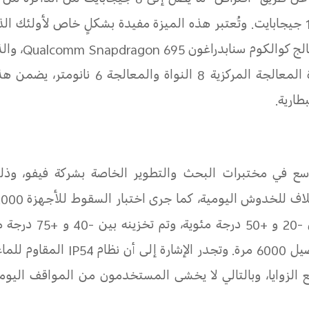
تطبيقاً متزامناً دون تأخير أو تأجيل، عن طريق "اقتراض" 
الوصول العشوائي الحالية بسعة 12 جيجابايت. وتُعتبر هذه الميزة مفيدة بشكلٍ 
لج كوالكوم سنابدراغون
Qualcomm Snapdragon 695
، وال
من ناحية أخرى، وبفضل بنية وحدة المعالجة ال
طارية.
ع في مختبرات البحث والتطوير الخاصة بشركة فيفو، وذلك
باختبار
 أن نظام
IP54
المقاوم للماء
يع الزوايا، وبالتالي لا يخشى المستخدمون من المواقف اليو