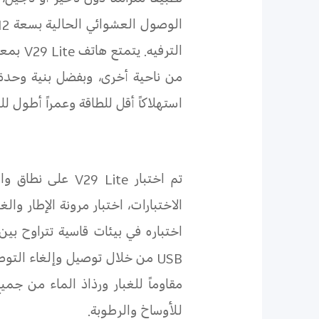
الترفيه. يتمتع هاتف
V29 Lite
بمعا
استهلاكاً أقل للطاقة وعمراً أطول للب
تم اختبار
V29 Lite
على نطاق واس
اختباره في بيئات قاسية تتراوح بين -20 و +50 درجة مئوية، وتم تخزينه بين -40 و +75 درجة مئوية. وقامت الشركة 
USB
من خلال توصيل وإلغاء التوصيل 6000 مرة. وتجدر الإشارة إلى
مقاوماً للغبار ورذاذ الماء من جم
للأوساخ والرطوبة.