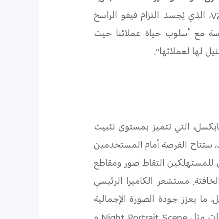
V
، الذي يُجسد التزام فيفو الراسخ
لاسة مع أسلوب حياة عملائنا حيث
يل لها لعملائها".
 الخامس، بكاميرا رئيسية مضادة للاهتزاز بدقة 64 ميجابكسل، التي تتميز بمستوى تثبيت
يد، ستتاح الفرصة أمام المستخدمين
كن للمستهلكين التقاط صور ومقاطع
خافتة. مستشعر الكاميرا الرئيسي
" بدقة 2 ميجابكسل وميزة التصوير ماكرو ممتاز بدقة 2 ميجابكسل، ما يعزز جودة الصورة الإجمالية
زات مثل
Night Portrait Scene
و