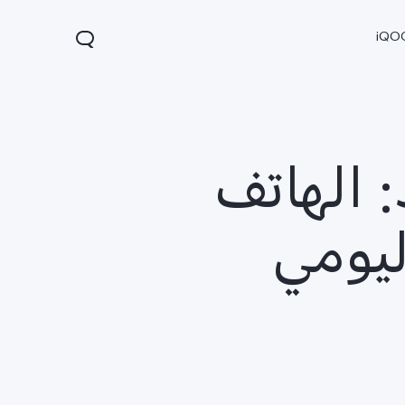
iQO
V29 الجديد: الهاتف
ليومي
V60 Lite 5G
X300
X300
جديد
جديد