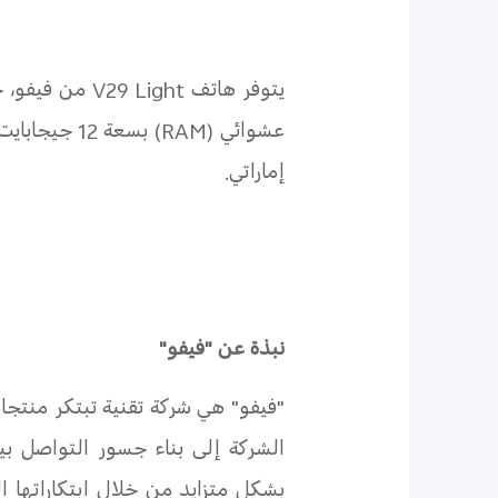
يتوفر هاتف
V29 Light
من فيفو، ح
عشوائي (
RAM
إماراتي.
نبذة
ع
ن "فيفو
"
"فيفو" هي شركة تقنية تبتكر منتجا
الشركة إلى بناء جسور التواصل ب
بشكل متزايد من خلال ابتكاراتها ا