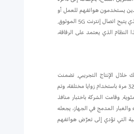
ما يصل إلى 8 جيجابايت من الذاكرة من التخزين المتاح، بالإضافة إلى ذاكرة
خاص لأولئك الذين يستخدمون هواتفهم للعمل أو
ذي يتيح اتصال إنترنت
5G
الموثوق.
مركزية 8 النواة والمعالجة 6 نانومتر، يضمن هذا النظام الذي يعتمد على الرقاقة،
 خلال الإنتاج التجريبي. تضمنت
الاختبارات، اختبار مرونة الإطار والغلاف للخدوش اليومية، كما جرى اختبار السقوط للأجهزة 32000 مرة باستخدام زوايا مختلفة، وتم
منافذ
 والغبار المدمج في الجهاز، يجعله
مية التي تؤدي إلى تعرّض هواتفهم