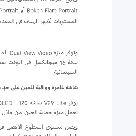
Bokeh Flare Portrait
أو
Portrait
المستويات تُظهر الهدف في المقدمة
وتوفر ميزة
Dual-View Video
المد
بدقة 16 ميجابكسل في الوقت
السينمائية
.
شاشة غامرة وواقية للعين على حدٍ 
يوفر
V29 Lite
شاشة
AMOLED
تعمل ميزة حماية العين، من خلال تعديل عرض النبضة 2160 هرتز، على تقليل إجهاد 
ويصل مستوى السطوع الأقصى في الهاتف إلى 