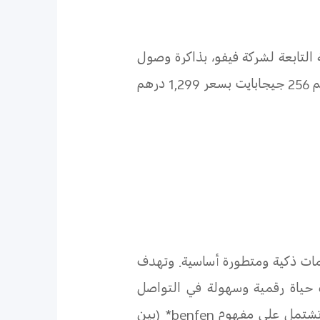
 التابعة لشركة فيفو، بذاكرة وصول
) بسعة 12 جيجابايت(مع ذاكرة وصول عشوائي موسعة 8 جيجابايت) + تخزين بحجم 256 جيجابايت بسعر 1,299 درهم
دمات ذكية ومتطورة أساسية. وتهدف
 حياة رقمية وسهولة في التواصل
ي تشتمل على مفهوم
benfen*
(بين