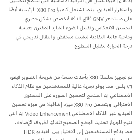
بدقة 12 ميجابكسل هي الترقية الأساسية التي تسمح بتحسين
واستقرار الفيديو، بينما تشتمل كاميرا X80 Pro الرئيسية أيضًا
على مستشعر GNV فائق الدقة مُخصص بشكل حصري
لتحسين الانعكاس وتقليل الضوء الشارد المقترن بعدسة
زجاجية عالية النفاذية لتشتت منخفض وانتقال تدريجي في
درجة الحرارة لتقليل السطوع.
تم تجهيز سلسلة X80 بأحدث نسخة من شريحة التصوير فيفو،
V1 بلس، مما يوفر تجربة عالية للمستخدمين مع نظام الذكاء
الاصطناعي AI المدمج لتحسين الصورة على المستوى
الاحترافي. ويتضمن X80 Pro ميزة إضافية؛ هي ميزة تحسين
الفيديو عبر الذكاء الاصطناعي AI Video Enhancement التي
تتيح للجهاز تحديد الوضع الصحيح تلقائيًا لظروف الإضاءة ،
مما يدفع المستخدمين إلى الاختيار بين الفيديو HDR