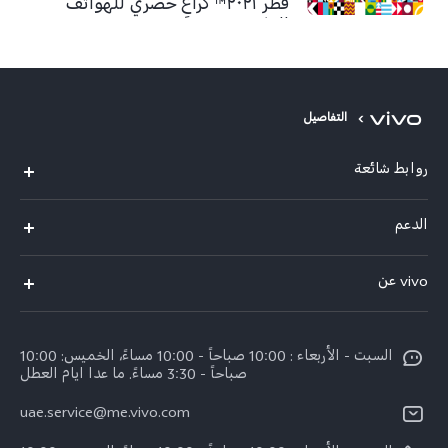
قطر ٢٠٢١™ كراعٍ حصري للهواتف
الذكية
التفاصيل
روابط شائعة
X300 Pro (New)
الدعم
X300 (New)
الاسئلة الشائعة
vivo عن
X200 FE (New)
مركز الخدمة
معلومات عن الشركة
V60
Funtouch OS
السبت - الأربعاء : 10:00 صباحاً - 10:00 مساءً، الخميس: 10:00
الأخبار
V60 Lite 5G
صباحاً - 3:30 مساءً. ما عدا ايام العطل
مصادقة IMEI
الإشعارات القانونية
uae.service@me.vivo.com
Y39 5G
اسعار قطع الغيار
نبذة عنا