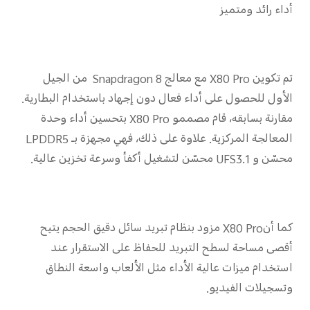
أداء رائد ومتميز
تم تكوين X80 Pro مع معالج Snapdragon 8 من الجيل
الأول للحصول على أداء فعال دون إجهاد باستخدام البطارية.
مقارنة بسابقه، قام مصممو X80 Pro بتحسين أداء وحدة
المعالجة المركزية. علاوة على ذلك، فهي مجهزة بـ LPDDR5
محسّن و UFS3.1 محسّن لتشغيل أكفأ وسرعة تخزين عالية.
كما أنX80 Pro مزود بنظام تبريد سائل دقيق الحجم يتيح
أقصى مساحة لسطح التبريد للحفاظ على الاستقرار عند
استخدام ميزات عالية الأداء مثل الألعاب واسعة النطاق
وتسجيلات الفيديو.