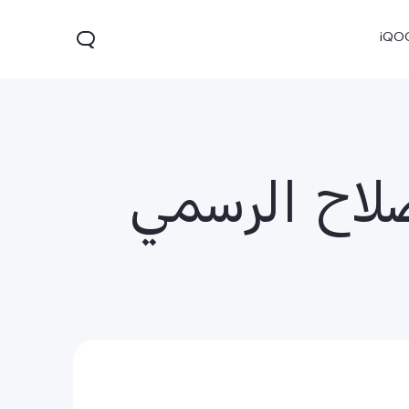
iQO
صلاح الرسمي
V60 Lite 5G
X300
X300
جديد
جديد