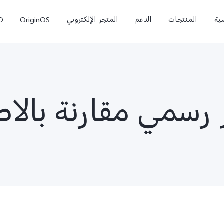
ية
المنتجات
الدعم
المتجر الإلكتروني
OriginOS
O
ر رسمي مقارنة بالا
 Pro
V70 FE
V70
جديد