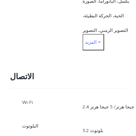
بكسل، البانوراما، الصورة
الحية، الحركة البطيئة،
التصوير الزمني، التصوير
المزيد
الاحترافي، ملصقات AR،
المستندات، العرض المزدوج
الاتصال
Wi-Fi
2.4 جيجا هرتز/ 5 جيجا هرتز
البلوتوث
بلوتوث 5.2