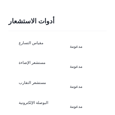
الجوال؛
*يخضع توافر وضع SA لحالة
أدوات الاستشعار
الشبكة لدى شركة الجوال
مقياس التسارع
محلية. بمجرد إطلاقه رسميًا،
مدعومة
سيتم إرساله عن طريق
مستشعر الإضاءة
مدعومة
التحديثات عبر الأثير.
مستشعر التقارب
مدعومة
البوصلة الإلكترونية
مدعومة