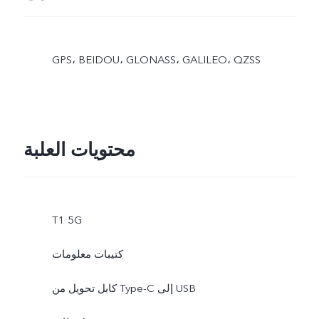
GPS، BEIDOU، GLONASS، GALILEO، QZSS
محتويات العلبة
T1 5G
كتيبات معلومات
كابل تحويل من Type-C إلى USB