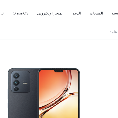
سية
المنتجات
الدعم
المتجر الإلكتروني
OriginOS
OO
عامة