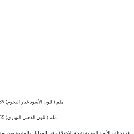
157.20×72.42×7.39 ملم (اللون الأسود غبار النجوم)
157.20×72.42×7.55 ملم (اللون الذهبي النهاري)