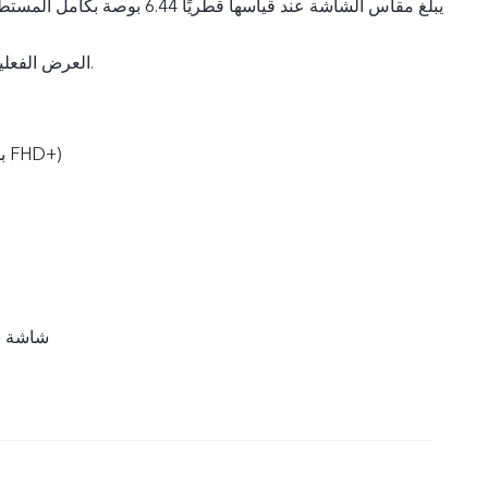
العرض الفعلية تكون أصغر بقليل.
2400 × 1080 (بدقة FHD+‎‏)
شاشة س