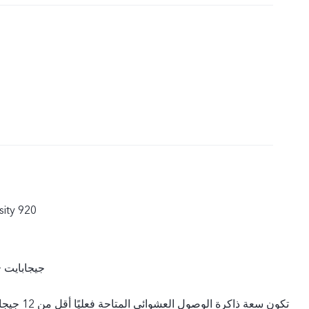
12 جيجابايت + 256 جيجا