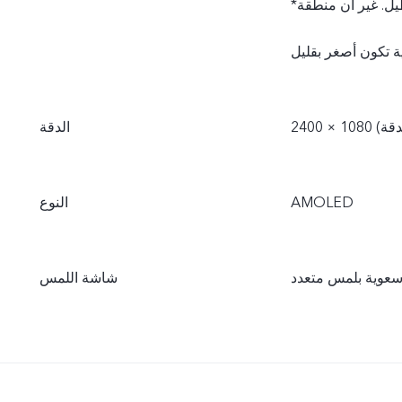
*يبلغ مقاس الشاشة عند قياسها قطريًا 6.44 بوصة بكامل المستطيل. غير أن منطقة
الدقة
AMOLED
النوع
عوية بلمس متعدد
شاشة اللمس