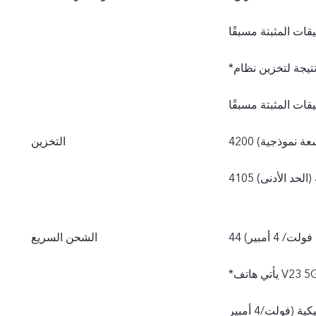
*تكون سعة الذاكرة الداخلية المتاحة فعليًا أقل من 256 جيجابايت نتيجة لتخزين نظام
(سعة نموذجية)
التخزين
ة (الحد الأدنى)
الشحن السريع
*يأتي هاتف V23 5G مزوَّدًا بشاحن vivo قياسي (محول طاقة بتقنية FlashCharge 11
فولت/4 أمبير) ويدعم حتى 44 واط. يتم تعديل قدرة الشحن الفعلية بصورة ديناميكية