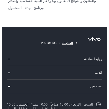
والقانون واللوائح المعمول بها ودعم البنية الأساسية وإصدار
برنامج الهاتف المحمول.
المنتجات
V30 Lite 5G
روابط شائعة
X300 Pro (New)
الدعم
X300 (New)
الاسئلة الشائعة
vivo عن
X200 FE (New)
مركز الخدمة
معلومات عن الشركة
V60
Funtouch OS
السبت - الأربعاء : 10:00 صباحاً - 10:00 مساءً، الخميس: 10:00
الأخبار
V60 Lite 5G
صباحاً - 3:30 مساءً. ما عدا ايام العطل