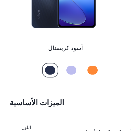
UAE(AR) | حدد البلد/المنطقة
أسود كريستال
الميزات الأساسية
اللون