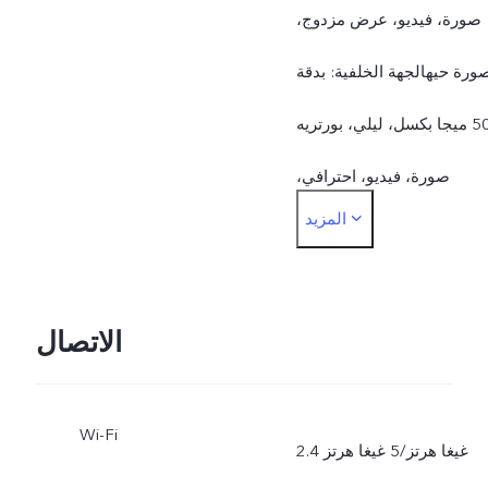
صورة، فيديو، عرض مزدوج،
ورة حيهالجهة الخلفية: بدقة
50 ميجا بكسل، ليلي، بورتريه
صورة، فيديو، احترافي،
المزيد
بانوراما، صورة حية، الحركة
البطيئة، التصوير الزمني،
الوثائق، العرض المزدوج
الاتصال
Wi-Fi
2.4 غيغا هرتز/5 غيغا هرتز