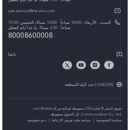
مصادقة IMEI
الإشعارات القانونية
uae.service@me.vivo.com
Y39 5G
اسعار قطع الغيار
نبذة عنا
السبت - الأربعاء : 10:00 صباحاً - 10:00 مساءً، الخميس: 10:00
Y04
تحديثات النظام
صباحاً - 3:30 مساءً. ما عدا ايام العطل
مركز الخصوصية لدى vivo
80008600008
كل الموديلات
تعلیمات الضمان
الاستدامة
بيان الخصوصية بشأن خدمة العملاء
تابعنا
الأخبار
تنزيل جداول LUT لاستعادة السجل
UAE(AR) | حدد البلد/المنطقة
حقوق النشر © لعام 2026 محفوظة لصالح شركة vivo Mobile
Communication Co., Ltd.‎. كل الحقوق محفوظة.
سياسة الخصوصية
|
سياسة ملف تعريف الارتباط
|
دعم خصوصية