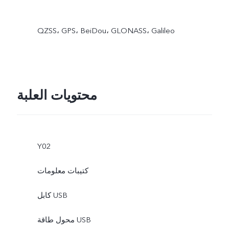
QZSS، GPS، BeiDou، GLONASS، Galileo
محتويات العلبة
Y02
كتيبات معلومات
كابل USB
محول طاقة USB