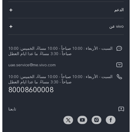
X300 Pro (New)
الدعم
X300 (New)
الاسئلة الشائعة
vivo عن
X200 FE (New)
مركز الخدمة
معلومات عن الشركة
V60
Funtouch OS
السبت - الأربعاء : 10:00 صباحاً - 10:00 مساءً، الخميس: 10:00
الأخبار
V60 Lite 5G
صباحاً - 3:30 مساءً. ما عدا ايام العطل
مصادقة IMEI
الإشعارات القانونية
uae.service@me.vivo.com
Y39 5G
اسعار قطع الغيار
نبذة عنا
السبت - الأربعاء : 10:00 صباحاً - 10:00 مساءً، الخميس: 10:00
Y04
تحديثات النظام
صباحاً - 3:30 مساءً. ما عدا ايام العطل
مركز الخصوصية لدى vivo
80008600008
كل الموديلات
تعلیمات الضمان
الاستدامة
بيان الخصوصية بشأن خدمة العملاء
تابعنا
الأخبار
تنزيل جداول LUT لاستعادة السجل