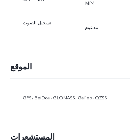
MP4
تسجيل الصوت
مدعوم
الموقع
GPS،‏ BeiDou،‏ GLONASS،‏ Galileo،‏ QZSS
المستشعرات