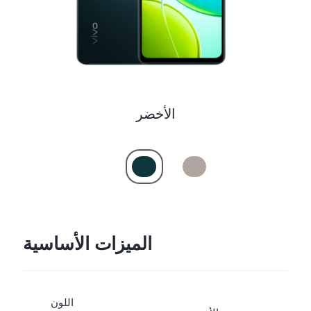
UAE(AR) | حدد البلد/المنطقة
الأخضر
الميزات الأساسية
اللون