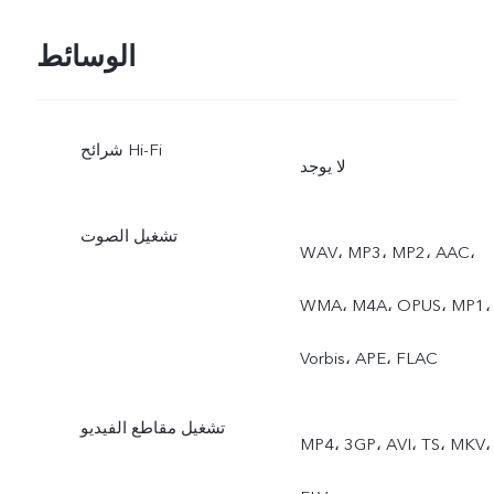
الوسائط
شرائح Hi-Fi
لا يوجد
تشغيل الصوت
WAV، MP3، MP2، AAC،
WMA، M4A، OPUS، MP1،
Vorbis، APE، FLAC
تشغيل مقاطع الفيديو
MP4، 3GP، AVI، TS، MKV،