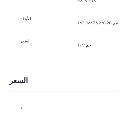
Helio P35
الأبعاد
163.96*75.2*8.28 مم
الوزن
179 جم
السعر
*