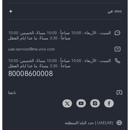
X300 (New)
الاسئلة الشائعة
vivo عن
X200 FE (New)
مركز الخدمة
معلومات عن الشركة
V60
Funtouch OS
السبت - الأربعاء : 10:00 صباحاً - 10:00 مساءً، الخميس: 10:00
الأخبار
V60 Lite 5G
صباحاً - 3:30 مساءً. ما عدا ايام العطل
مصادقة IMEI
الإشعارات القانونية
uae.service@me.vivo.com
Y39 5G
اسعار قطع الغيار
نبذة عنا
السبت - الأربعاء : 10:00 صباحاً - 10:00 مساءً، الخميس: 10:00
Y04
تحديثات النظام
صباحاً - 3:30 مساءً. ما عدا ايام العطل
مركز الخصوصية لدى vivo
80008600008
كل الموديلات
تعلیمات الضمان
الاستدامة
بيان الخصوصية بشأن خدمة العملاء
تابعنا
الأخبار
تنزيل جداول LUT لاستعادة السجل
UAE(AR) | حدد البلد/المنطقة