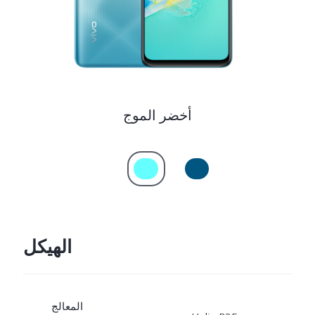
UAE(AR) | حدد البلد/المنطقة
أخضر الموج
الهيكل
المعالج