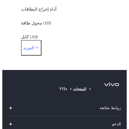
أداة إخراج البطاقات
محول طاقة USB
كابل USB
المزيد
كتيبات معلومات
Y15s
المنتجات
Y15s
روابط شائعة
X300 Pro (New)
الدعم