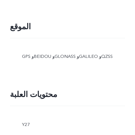
الموقع
GPS وBEIDOU وGLONASS وGALILEO وQZSS
محتويات العلبة
Y27