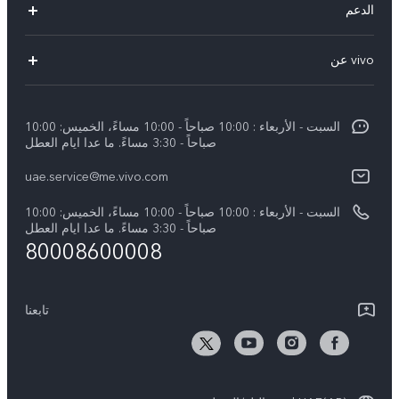
الدعم
X300 (New)
الاسئلة الشائعة
vivo عن
X200 FE (New)
مركز الخدمة
معلومات عن الشركة
V60
Funtouch OS
السبت - الأربعاء : 10:00 صباحاً - 10:00 مساءً، الخميس: 10:00
الأخبار
V60 Lite 5G
صباحاً - 3:30 مساءً. ما عدا ايام العطل
مصادقة IMEI
الإشعارات القانونية
uae.service@me.vivo.com
Y39 5G
اسعار قطع الغيار
نبذة عنا
السبت - الأربعاء : 10:00 صباحاً - 10:00 مساءً، الخميس: 10:00
Y04
تحديثات النظام
صباحاً - 3:30 مساءً. ما عدا ايام العطل
مركز الخصوصية لدى vivo
80008600008
كل الموديلات
تعلیمات الضمان
الاستدامة
بيان الخصوصية بشأن خدمة العملاء
تابعنا
الأخبار
تنزيل جداول LUT لاستعادة السجل