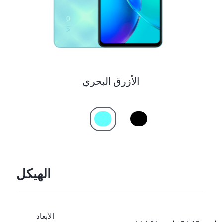
UAE(AR) | حدد البلد/المنطقة
الأزرق البحري
الهيكل
الأبعاد