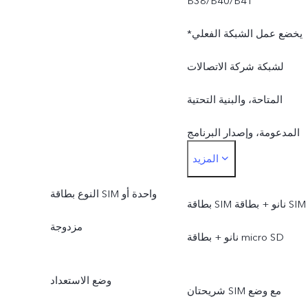
B38/B40/B41
*يخضع عمل الشبكة الفعلي
لشبكة شركة الاتصالات
المتاحة، والبنية التحتية
المدعومة، وإصدار البرنامج
المزيد
للهاتف المحمول.
النوع بطاقة SIM واحدة أو
*يتوفر الوضع SA بناءً على
بطاقة SIM نانو + بطاقة SIM
مزدوجة
حالات شبكة الاتصالات
نانو + بطاقة micro SD
المحلية. بمجرد الإطلاق
وضع الاستعداد
شريحتان SIM مع وضع
رسميًا، سيتم إرسالها من