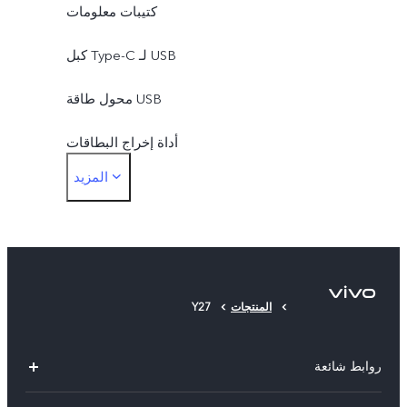
كتيبات معلومات
كبل Type-C لـ USB
محول طاقة USB
أداة إخراج البطاقات
المزيد
حافظة الهاتف
الطبقة الواقية
المنتجات
Y27
روابط شائعة
X300 Pro (New)