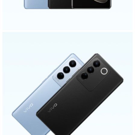
UAE(AR) | حدد البلد/المنطقة