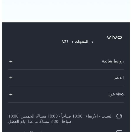
المنتجات
V27
روابط شائعة
X300 Pro (New)
الدعم
X300 (New)
الاسئلة الشائعة
vivo عن
X200 FE (New)
مركز الخدمة
معلومات عن الشركة
V60
Funtouch OS
السبت - الأربعاء : 10:00 صباحاً - 10:00 مساءً، الخميس: 10:00
الأخبار
V60 Lite 5G
صباحاً - 3:30 مساءً. ما عدا ايام العطل
مصادقة IMEI
الإشعارات القانونية