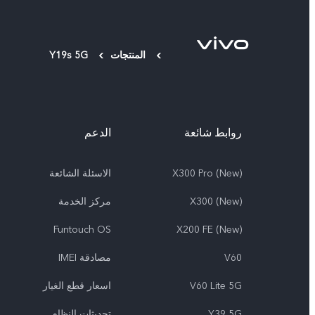
المنتجات
Y19s 5G
روابط شائعة
الدعم
X300 Pro (New)
الاسئلة الشائعة
X300 (New)
مركز الخدمة
Funtouch OS
X200 FE (New)
V60
مصادقة IMEI
V60 Lite 5G
اسعار قطع الغيار
Y39 5G
تحديثات النظام