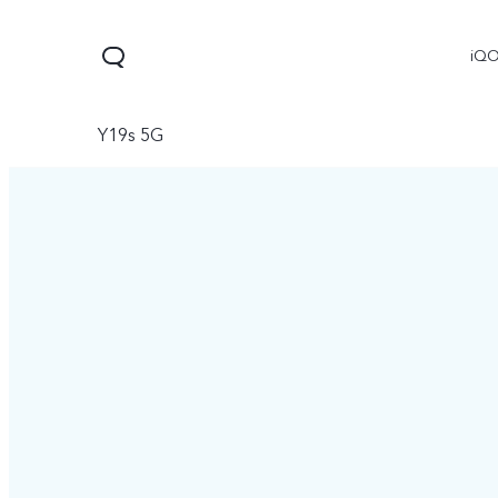
iQ
Y19s 5G
V60 Lite 5G
X300
X300 
جديد
جديد