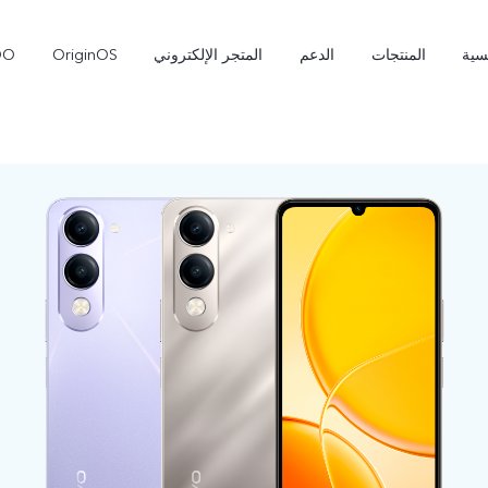
سية
المنتجات
الدعم
المتجر الإلكتروني
OriginOS
OO
Pro
V70 FE
V70
جديد