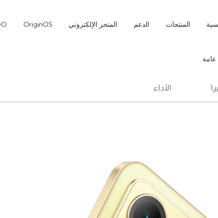
سية
المنتجات
الدعم
المتجر الإلكتروني
OriginOS
OO
عامة
را
الأداء