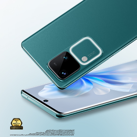
UAE(AR) | حدد البلد/المنطقة