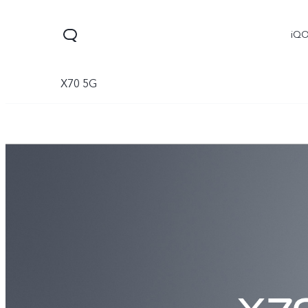
iQ
X70 5G
V60 Lite 5G
X300
X300 
جديد
جديد