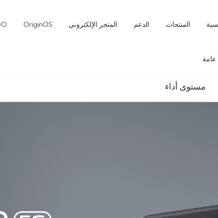
سية
المنتجات
الدعم
المتجر الإلكتروني
OriginOS
OO
عامة
مستوى أداء
Pro
V70 FE
V70
جديد