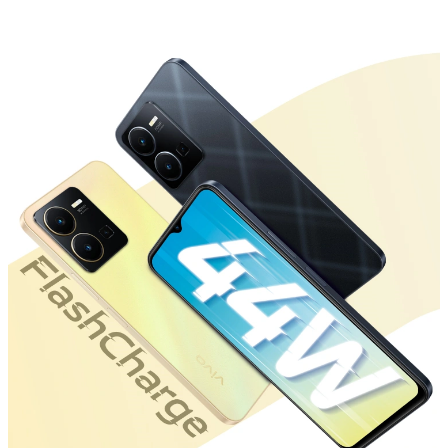
UAE(AR) | حدد البلد/المنطقة