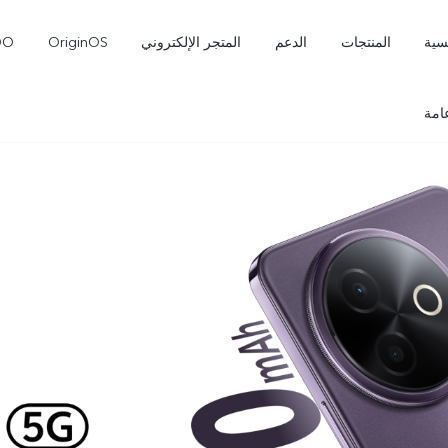
سية
المنتجات
الدعم
المتجر الإلكتروني
OriginOS
OO
امة