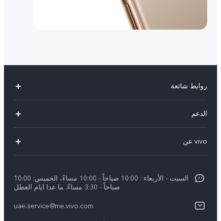
روابط شائعة
X300 Pro (New)
الدعم
X300 (New)
الاسئلة الشائعة
vivo عن
X200 FE (New)
مركز الخدمة
معلومات عن الشركة
V60
Funtouch OS
السبت - الأربعاء : 10:00 صباحاً - 10:00 مساءً، الخميس: 10:00
الأخبار
V60 Lite 5G
صباحاً - 3:30 مساءً. ما عدا ايام العطل
مصادقة IMEI
الإشعارات القانونية
uae.service@me.vivo.com
Y39 5G
اسعار قطع الغيار
نبذة عنا