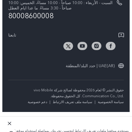
السبت - الأربعاء : 10:00 صباحاً - 10:00 مساءً، الخميس: 10:00
Y04
تحديثات النظام
صباحاً - 3:30 مساءً. ما عدا ايام العطل
مركز الخصوصية لدى vivo
80008600008
كل الموديلات
تعلیمات الضمان
الاستدامة
بيان الخصوصية بشأن خدمة العملاء
تابعنا
الأخبار
تنزيل جداول LUT لاستعادة السجل
UAE(AR) | حدد البلد/المنطقة
حقوق النشر © لعام 2026 محفوظة لصالح شركة vivo Mobile
Communication Co., Ltd.‎. كل الحقوق محفوظة.
سياسة الخصوصية
|
سياسة ملف تعريف الارتباط
|
دعم خصوصية
يستخدم موقعنا ملفات تعريف الارتباط لتحسين تجربتك. بمواصلة استخدام موقعنا؛