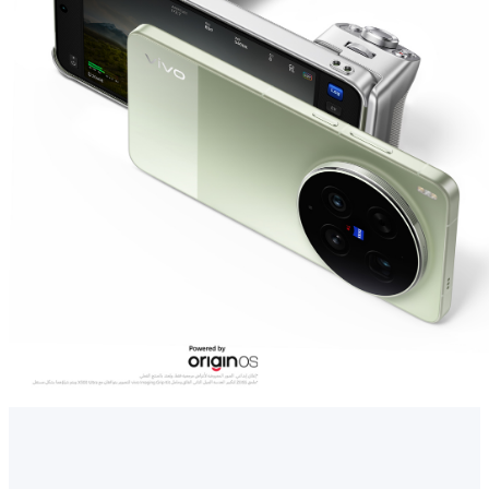
UAE(AR) | حدد البلد/المنطقة