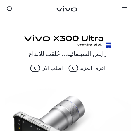
زايس السينمائية… خُلقت للإبداع
اعرف المزيد
اطلب الآن