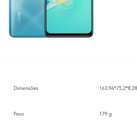
Dimensões
163,96*75,2*8,2
Peso
179 g