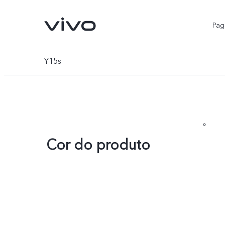
Pagi
Y15s
Cor do produto
V25 5G
Y02
novo
novo