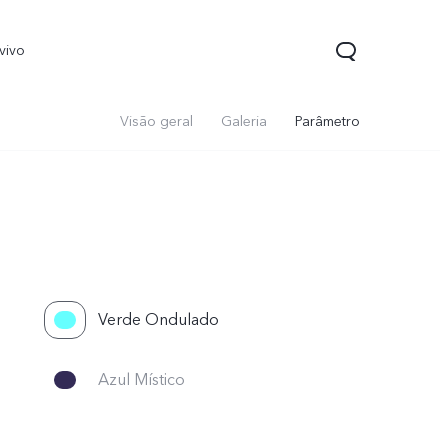
vivo
Visão geral
Galeria
Parâmetro
Verde Ondulado
Y22
Y33s
novo
novo
Azul Místico