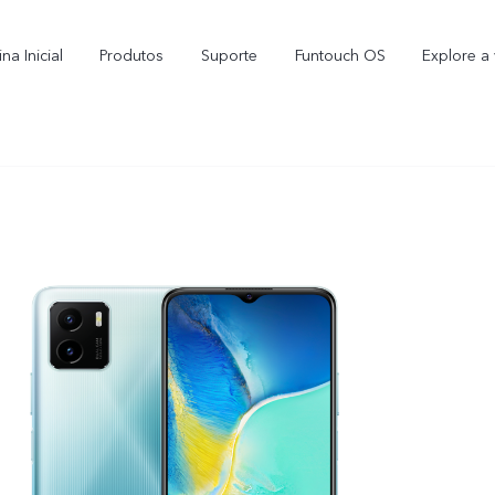
na Inicial
Produtos
Suporte
Funtouch OS
Explore a 
Y16
Y35
novo
novo