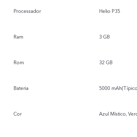
Processador
Helio P35
Ram
3 GB
Rom
32 GB
Bateria
5000 mAh(Típico
Cor
Azul Místico, Ve