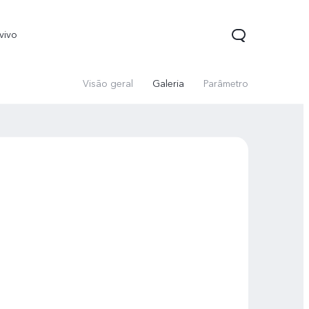
vivo
Visão geral
Galeria
Parâmetro
Y22
Y33s
novo
novo