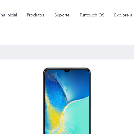
na Inicial
Produtos
Suporte
Funtouch OS
Explore a 
Y16
Y35
novo
novo