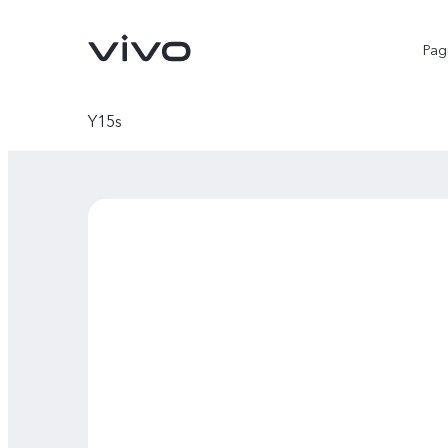
Pagi
Y15s
V25 5G
Y02
novo
novo