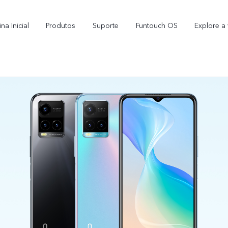
na Inicial
Produtos
Suporte
Funtouch OS
Explore a 
Y16
Y35
novo
novo