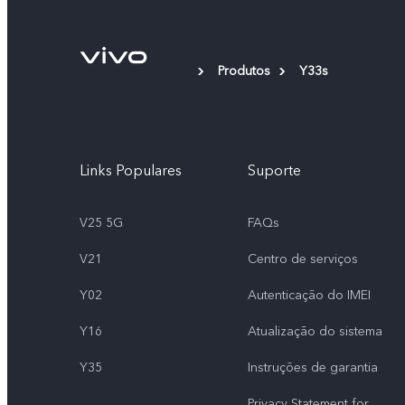
Produtos
Y33s
Links Populares
Suporte
V25 5G
FAQs
V21
Centro de serviços
Y02
Autenticação do IMEI
Y16
Atualização do sistema
Y35
Instruções de garantia
Privacy Statement for