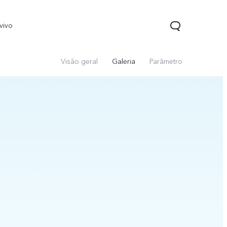
vivo
Visão geral
Galeria
Parâmetro
Y22
Y33s
novo
novo