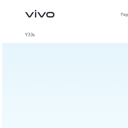
Pagi
Y33s
V25 5G
Y02
novo
novo