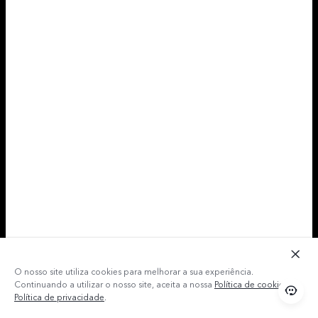
O nosso site utiliza cookies para melhorar a sua experiência.
Continuando a utilizar o nosso site, aceita a nossa
Política de cookies
e a
Política de privacidade
.