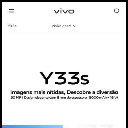
Y33s
Visão geral
Galeria
Parâmetro