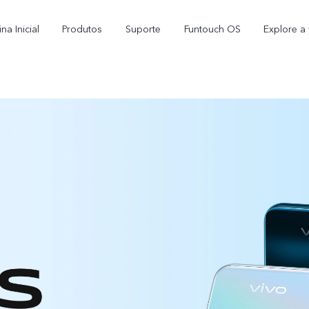
na Inicial
Produtos
Suporte
Funtouch OS
Explore a 