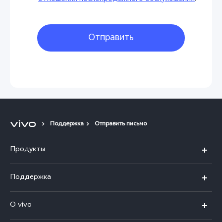
Отправить
Поддержка
Отправить письмо
Продукты
V30 5G
Поддержка
V30e 5G
FAQs
О vivo
V29 5G
Funtouch OS