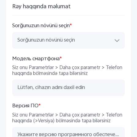
Azerbaijan | Выберите страну/регион
Rəy haqqında məlumat
Sorğunuzun növünü seçin
*
Sorğunuzun növünü seçin
Модель смартфона
*
Siz onu Parametrlər > Daha çox parametr > Telefon
haqqında bölməsində tapa bilərsiniz
Версия ПО
*
Siz onu Parametrlər > Daha çox parametr > Telefon
haqqında (>Versiya) bölməsində tapa bilərsiniz