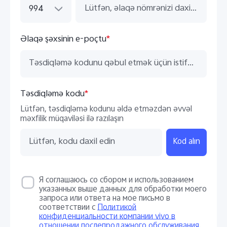
994
Əlaqə şəxsinin e-poçtu
*
Təsdiqləmə kodu
*
Lütfən, təsdiqləmə kodunu əldə etməzdən əvvəl
məxfilik müqaviləsi ilə razılaşın
Kod alın
Я соглашаюсь со сбором и использованием
указанных выше данных для обработки моего
запроса или ответа на мое письмо в
соответствии с
Политикой
конфиденциальности компании vivo в
отношении послепродажного обслуживания
.