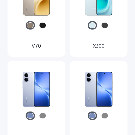
Azerbaijan | Выберите страну/регион
V70
X300