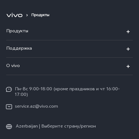
Продукты
Продукты
V30 5G
Поддержка
V30e 5G
FAQs
О vivo
V29 5G
Funtouch OS
Общая информация
Y03
Сервисные центры
Пн-Вс 9:00-18:00 (кроме праздников и чт 16:00-
Пресс-центр
Y100 4G
17:00)
IMEI аутентификация
Юридическая информация
Y27s
service.az@vivo.com
Обновление системы
О нас
Y17s
Запрос хода ремонта
Azerbaijan | Выберите страну/регион
Стабильность
Все модели
Инструкции по гарантии vivo