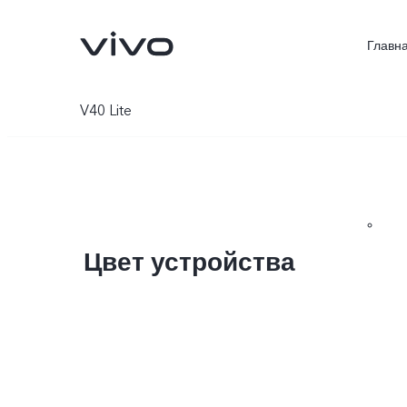
Главн
V40 Lite
Цвет устройства
V70 5G
V40 Lite
Новинка
Новинка