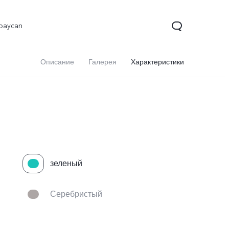
baycan
Описание
Галерея
Характеристики
зеленый
9 5G
Y29
Y19s
Новинка
Новинка
Новинка
Серебристый