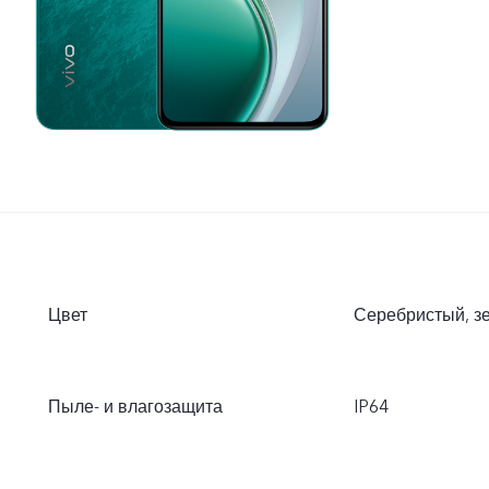
Цвет
Серебристый, з
Пыле- и влагозащита
IP64