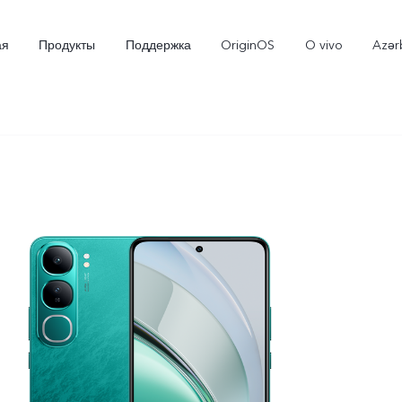
ая
Продукты
Поддержка
OriginOS
O vivo
Azər
V30 5G
V30e 5G
V2
Новинка
Новинка