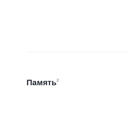
Память
2