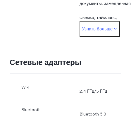
документы, замедленная
съемка, таймлапс,
Узнать больше
профессиональный
режим, живое фото
Фронтальная: ночной
Сетевые адаптеры
режим, портретный
Wi-Fi
режим, фото, видео,
2,4 ГГц/5 ГГц
живое фото
Bluetooth
Bluetooth 5.0