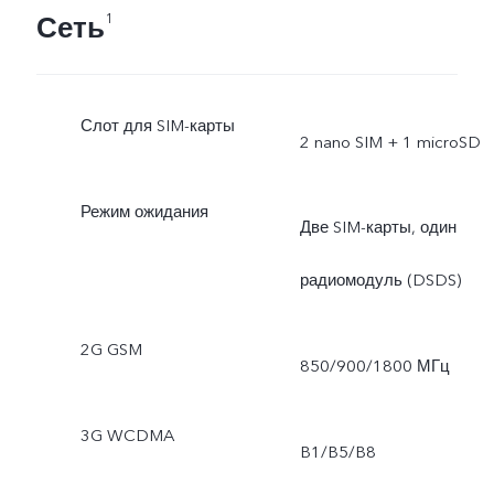
Сеть
1
Слот для SIM-карты
2 nano SIM + 1 microSD
Режим ожидания
Две SIM-карты, один
радиомодуль (DSDS)
2G GSM
850/900/1800 МГц
3G WCDMA
B1/B5/B8