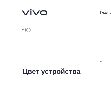
Главн
Y100
Цвет устройства
V70 5G
V40 Lite
Новинка
Новинка