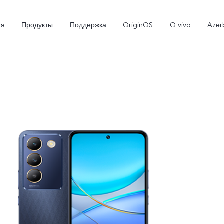
ая
Продукты
Поддержка
OriginOS
O vivo
Azər
V30 5G
V30e 5G
V2
Новинка
Новинка