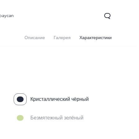
baycan
Описание
Галерея
Характеристики
Кристаллический чёрный
9 5G
Y29
Y19s
Новинка
Новинка
Новинка
Безмятежный зелёный