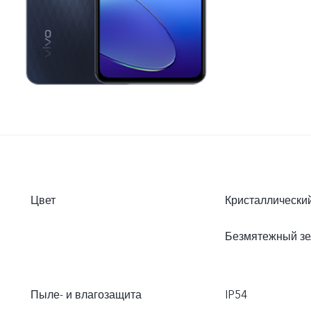
Цвет
Кристаллически
Безмятежный з
Пыле- и влагозащита
IP54