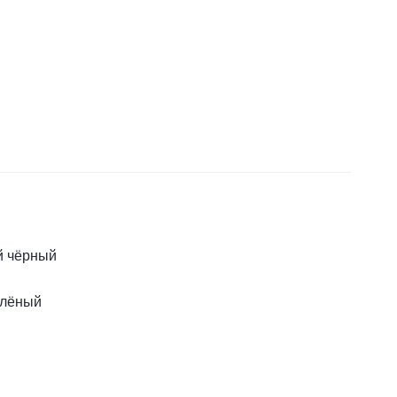
й чёрный
елёный