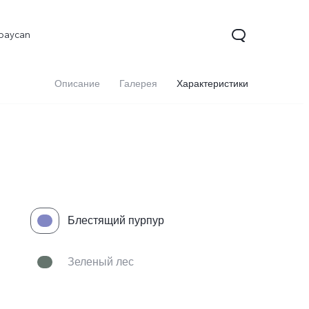
baycan
Описание
Галерея
Характеристики
Блестящий пурпур
Зеленый лес