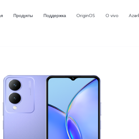
ая
Продукты
Поддержка
OriginOS
O vivo
Azər