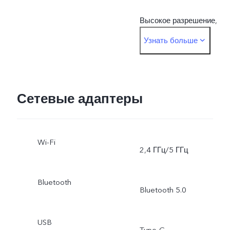
Высокое разрешение,
Узнать больше
Панорамный режим,
Живое фото,
Замедленная съёмка,
Сетевые адаптеры
Таймлапс,
Wi-Fi
Профессиональный
2,4 ГГц/5 ГГц
режим, Документы
Bluetooth
Bluetooth 5.0
USB
Type-C