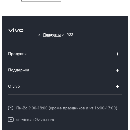
Продукты
Y22
Продукты
V30 5G
Поддержка
V30e 5G
FAQs
О vivo
V29 5G
Funtouch OS
Общая информация
Y03
Сервисные центры
Пн-Вс 9:00-18:00 (кроме праздников и чт 16:00-17:00)
Пресс-центр
Y100 4G
IMEI аутентификация
service.az@vivo.com
Юридическая информация
Y27s
Обновление системы