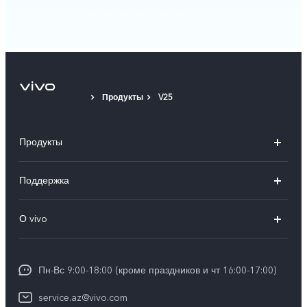
Продукты
V25
Продукты
V30 5G
Поддержка
V30e 5G
FAQs
О vivo
V29 5G
Funtouch OS
Общая информация
Y03
Сервисные центры
Пн-Вс 9:00-18:00 (кроме праздников и чт 16:00-17:00)
Пресс-центр
Y100 4G
IMEI аутентификация
service.az@vivo.com
Юридическая информация